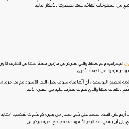
ٍ من المعلومات الهامّة عنها نختصرها بالأفكار التالية:
ل
الجغرافية وموقعها، والتي تتمركز في قارّتين قسمٌ منها في الطّرف الأ
وبحر مرمرة من الجهة الأخرى.
 محاذية لمضيق البوسفور، أي أنّها قناة سوف تصل البحر الأسود مع بحر مرمرة
ّح بالهدف منها والذي سوف نتعرّف عليه في الفقرة الآتية.
ب طيب أردوغان، القناة تعتمد على شق مسار من بحيرة كوتشوك شكمجة “نهاية 
، إلى أن ينتهي عند البحر الأسود مندمجاً مع بحيرة تيركوس.