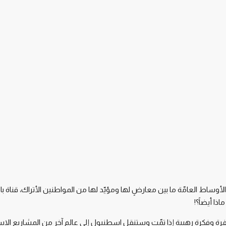
وساط العامّة ما بين معارضٍ لها ومؤيّد لها من المواطنين الأتراك، قناة 
ا أيضاً؟!
ة وفكرة رهيبة إذا تمّت وستنقل اسطنبول إلى عالمٍ آخر من المشاريع الاستثن