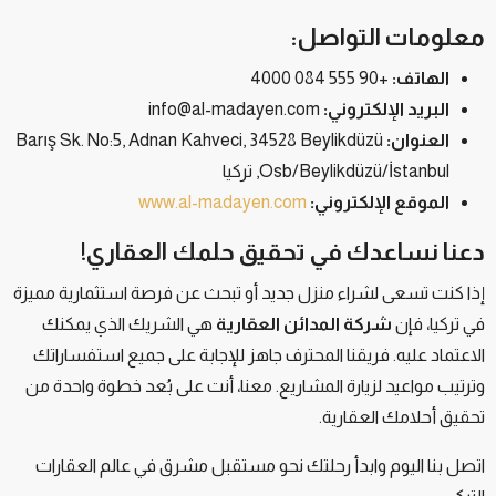
معلومات التواصل:
الهاتف:
+90 555 084 4000
البريد الإلكتروني:
info@al-madayen.com
العنوان:
Barış Sk. No:5, Adnan Kahveci, 34528 Beylikdüzü
Osb/Beylikdüzü/İstanbul, تركيا
الموقع الإلكتروني:
www.al-madayen.com
دعنا نساعدك في تحقيق حلمك العقاري!
إذا كنت تسعى لشراء منزل جديد أو تبحث عن فرصة استثمارية مميزة
في تركيا، فإن
شركة المدائن العقارية
هي الشريك الذي يمكنك
الاعتماد عليه. فريقنا المحترف جاهز للإجابة على جميع استفساراتك
وترتيب مواعيد لزيارة المشاريع. معنا، أنت على بُعد خطوة واحدة من
تحقيق أحلامك العقارية.
اتصل بنا اليوم وابدأ رحلتك نحو مستقبل مشرق في عالم العقارات