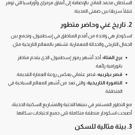
السلطان محمد الفاتح، بالإضافة إلى أنفاق مرمراي وأوراسيا التي توفر
تنقلًا سريعًا بين ضفتي المدينة.
2. تاريخ غني وحاضر متطور
اسكودار هي واحدة من أقدم المناطق في إسطنبول، وتجمع بين
الجمال التاريخي والحداثة المعمارية. تشتهر بالمعالم التاريخية مثل:
برج الفتاة:
أحد أشهر رموز إسطنبول، الذي يقدم مناظر
بانورامية رائعة.
قصر بيلربيه:
قصر عثماني يعكس روعة العمارة القديمة.
النافورة التاريخية:
والتي تعد من أشهر المعالم السياحية في
المنطقة.
مع التطور المستمر في بنيتها التحتية والمشاريع السكنية الحديثة،
أصبحت اسكودار منطقة متكاملة تلبي جميع احتياجات سكانها.
3. بيئة مثالية للسكن