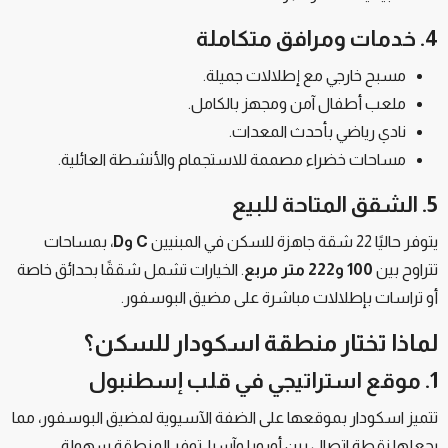
4. خدمات ومرافق متكاملة
مسبح خارجي مع إطلالات جميلة.
ملعب أطفال آمن ومجهز بالكامل.
نادي رياضي بأحدث المعدات.
مساحات خضراء مصممة للاستجمام والأنشطة العائلية.
5. الشقق المتاحة للبيع
يتوفر حاليًا 22 شقة جاهزة للسكن في المبنيين
C وD
، بمساحات
تتراوح بين
100 و222 متر مربع
. الخيارات تشمل شققًا بحدائق خاصة
أو تراسات بإطلالات مباشرة على مضيق البوسفور.
لماذا تختار منطقة اسكودار للسكن؟
1. موقع استراتيجي في قلب إسطنبول
تتميز اسكودار بموقعها على الضفة الآسيوية لمضيق البوسفور، مما
يجعلها نقطة اتصال بين أوروبا وآسيا. توفر المنطقة سهولة