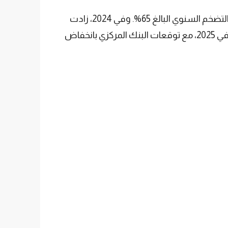
على الرغم من النجاحات، يظل التضخم تحديًا كبيرًا. في 2023، ارتفع الحد الأدنى للأجور بنسبة 107%، متجاوزًا معدل التضخم السنوي البالغ 65%. وفي 2024، زادت
الأجور بنسبة 49%، بينما بلغ التضخم السنوي 44.38%. أردوغان أكد أن زيادات الأجور ستظل تتفوق على التضخم في 2025، مع توقعات البنك المركزي بانخفاض