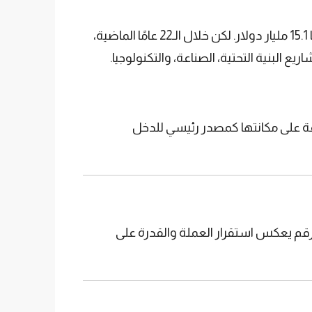
جذب الاستثمارات الأجنبية كان أحد ركائز النجاح الاقتصادي. حتى عام 2002، لم تتجاوز الاستثمارات الأجنبية في تركيا 15.1 مليار دولار. لكن خلال الـ22 عامًا الماضية،
لار إلى 320 مليار دولار، بينما حافظت الزراعة على مكانتها كمصدر رئيسي للدخل
وى في تاريخ الجمهورية. هذا الرقم يعكس استقرار العملة والقدرة على