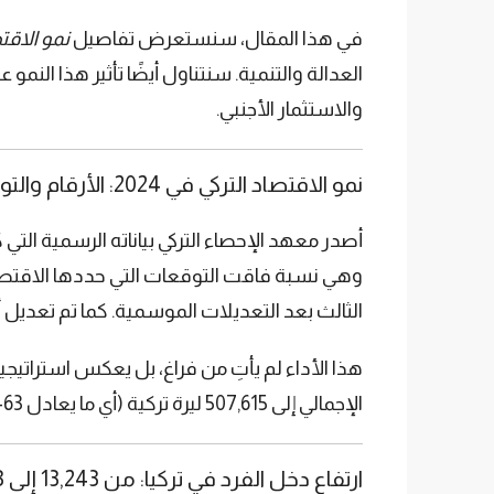
في هذا المقال، سنستعرض تفاصيل
نمو الاقت
العدالة والتنمية. سنتناول أيضًا تأثير هذا النم
والاستثمار الأجنبي.
نمو الاقتصاد التركي في 2024: الأرقام والتوقعات
الثالث بعد التعديلات الموسمية. كما تم تعديل أرقام النمو في الربع الثالث بالرفع م
هذا الأداء لم يأتِ من فراغ، بل يعكس استراتيجي
الإجمالي إلى 507,615 ليرة تركية (أي ما يعادل 15,463 دولارًا أمريكيًا) في 2024، يتضح أن
ارتفاع دخل الفرد في تركيا: من 13,243 إلى 15,463 دولار