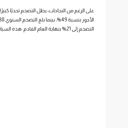
التضخم إلى 21% بنهاية العام القادم. هذه السياسة تهدف إلى حماية القدرة الشرائية لـ85 مليون تركي.