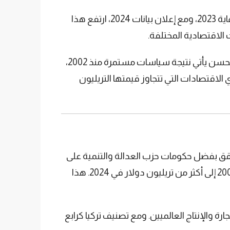
من أبرز مؤشرات النجاح الاقتصادي في 2024 هو ارتفاع دخل الفرد. فقد بلغ دخل الفرد في تركيا 13,243 دولارًا بنهاية 2023، ومع إعلان بيانات 2024، ارتفع هذا
الرئيس التركي رجب طيب أردوغان أشار في خطابه خلال المؤتمر العام الثامن لحزب العدالة والتنمية إلى أن هذا التحسن يأتي نتيجة سياسات مستمرة منذ 2002،
الاقتصادات التي تتجاوز قيمتها التريليون
 تحقق بفضل حكومات حزب العدالة والتنمية على
مدار 22 عامًا. فقد ارتفع الدخل القومي المقوم بالدولار ستة أضعاف، حيث انتقل من حوالي 238 مليار دولار في 2002 إلى أكثر من تريليون دولار في 2024. هذا
0.7% إلى 1.1%، مما يبرز دورها المتزايد في التجارة والإنتاج العالميين. ومع تصنيف تركيا كرابع