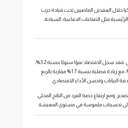
تها تركيا خلال العقدين الماضيين تحت قيادة حزب
 الرئيسية مثل الصناعات الدفاعية، السياحة،
أصدر معهد الإحصاء التركي بياناته الرسمية التي كشفت عن تفاصيل نمو الناتج المحلي الإجمالي خلال العام الماضي. فقد سجل الاقتصاد نموًا سنويًا بنسبة 3.2%،
وهي نسبة فاقت التوقعات التي حددها الاقتصاديون عند 3.12%. في الربع الأخير من 2024، بلغ النمو السنوي 3%، مع زيادة فصلية بنسبة 1.7% مقارنة بالربع
صدير. ومع ارتفاع حصة الفرد من الناتج المحلي
إلى تحسينات ملموسة في مستوى المعيشة.