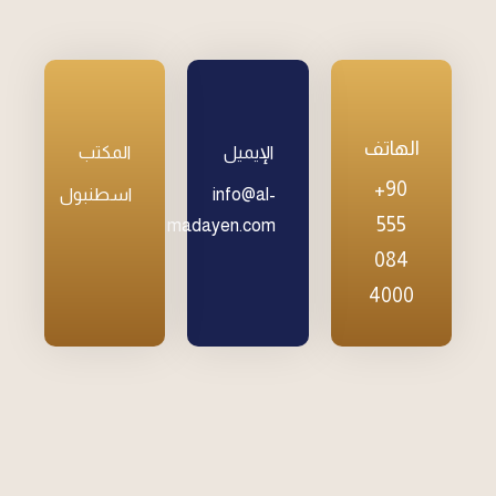
الهاتف
الإيميل
المكتب
+90
info@al-
اسطنبول
555
madayen.com
084
4000