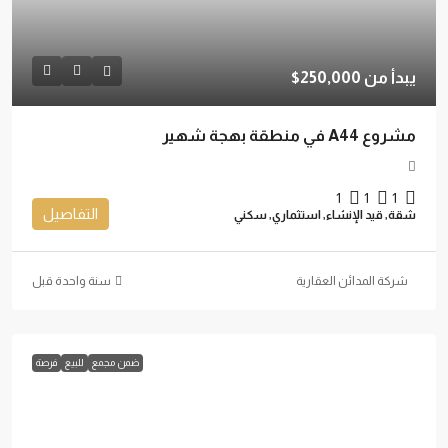
يبدأ من
250,000$
مشروع A44 في منطقة بهجة شهير
1
1
1
التفاصيل
شقة, قيد الإنشاء, استثماري, سكني
شركة المدائن العقارية
‏سنة واحدة قبل
ضمن مجمع
للبيع
فرصة