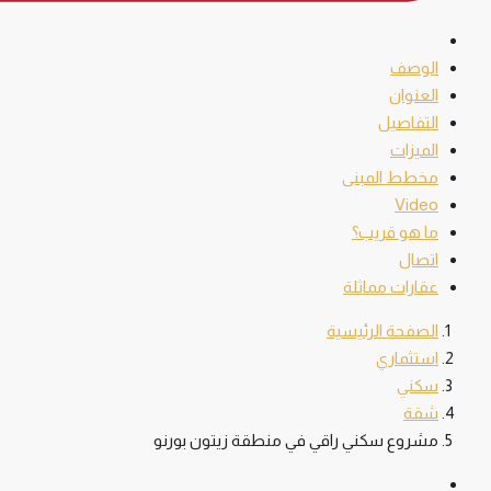
الوصف
العنوان
التفاصيل
الميزات
مخطط المبنى
Video
ما هو قريب؟
اتصال
عقارات مماثلة
الصفحة الرئيسية
استثماري
سكني
شقة
مشروع سكني راقي في منطقة زيتون بورنو