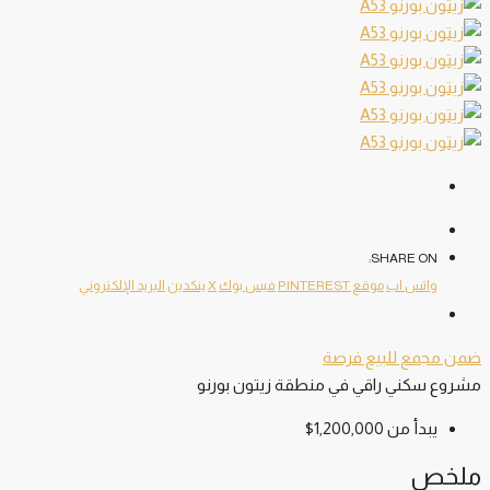
SHARE ON:
واتس اب
موقع PINTEREST
فيس بوك
X
ينكدين
البريد الإلكتروني
ضمن مجمع
للبيع
فرصة
مشروع سكني راقي في منطقة زيتون بورنو
يبدأ من
1,200,000$
ملخص