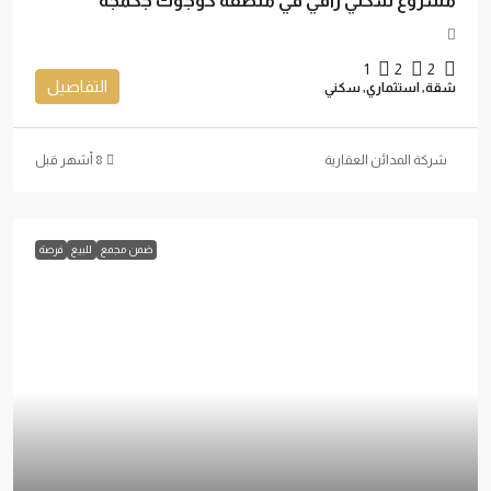
مشروع سكني راقي في منطقة كوجوك جكمجة
1
2
2
التفاصيل
شقة, استثماري, سكني
شركة المدائن العقارية
ضمن مجمع
للبيع
فرصة