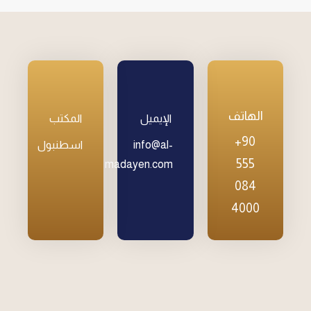
الهاتف
الإيميل
المكتب
+90
info@al-
اسطنبول
555
madayen.com
084
4000