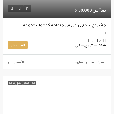
يبدأ من
160,000$
مشروع سكني راقي في منطقة كوجوك جكمجة
1
2
2
التفاصيل
شقة, استثماري, سكني
شركة المدائن العقارية
ضمن مجمع
للبيع
فرصة