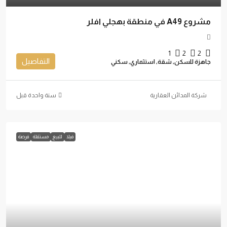
مشروع A49 في منطقة بهجلي افلر
1
2
2
التفاصيل
جاهزة للسكن, شقة, استثماري, سكني
شركة المدائن العقارية
‏سنة واحدة قبل
فيلا
للبيع
مستقلة
فرصة