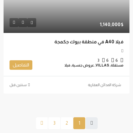
1,140,000$
فيلا A40 في منطقة بيوك جكمجة
3
6
6
التفاصيل
مستقلة, VILLAS, عروض جنسية, فيلا
شركة المدائن العقارية
‏سنتين قبل
3
2
1