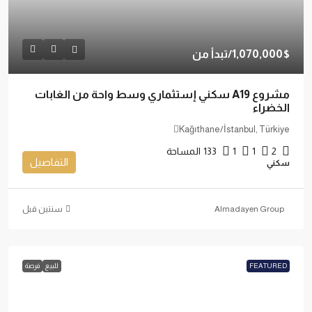
1,070,000$
/تبدأ من
مشروع A19 سكني إستثماري وسط واحة من الغابات
الخضراء
Kağıthane/İstanbul, Türkiye
2
1
1
133
المساحة
التفاصيل
سكني
Almadayen Group
‏سنتين قبل
FEATURED
للبيع
فرصة