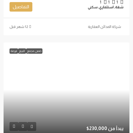
1
1
1
التفاصيل
شقة, استثماري, سكني
شركة المدائن العقارية
ضمن مجمع
للبيع
فرصة
يبدأ من
230,000$