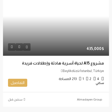
435,000$
مشروع A15 لحياة أسرية هادئة وإطلالات فريدة
Beylikdüzü/İstanbul, Türkiye
4
2
1
213
المساحة
التفاصيل
سكني
Almadayen Group
‏سنتين قبل