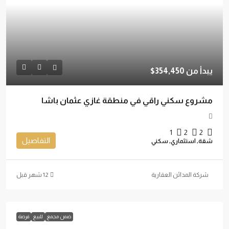
يبدأ من
354,450$
مشروع سكني راقي في منطقة غازي عثمان باشا
1
2
2
التفاصيل
شقة, استثماري, سكني
شركة المدائن العقارية
ضمن مجمع
للبيع
فرصة