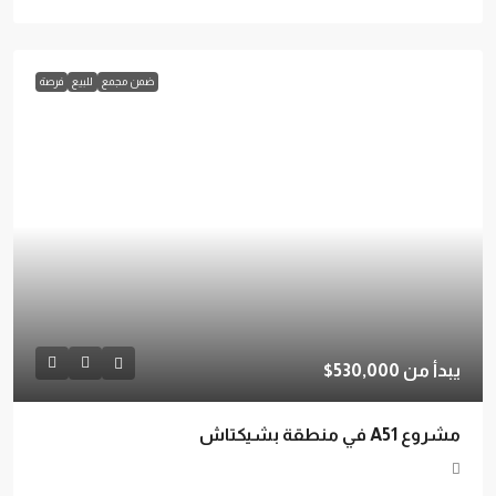
ضمن مجمع
للبيع
فرصة
يبدأ من
530,000$
مشروع A51 في منطقة بشيكتاش