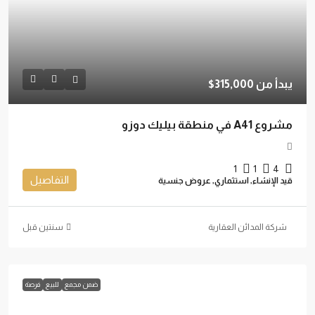
يبدأ من
315,000$
مشروع A41 في منطقة بيليك دوزو
1
1
4
التفاصيل
قيد الإنشاء, استثماري, عروض جنسية
شركة المدائن العقارية
‏سنتين قبل
ضمن مجمع
للبيع
فرصة