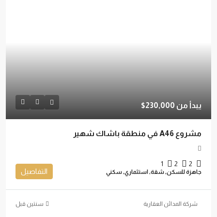
يبدأ من
230,000$
مشروع A46 في منطقة باشاك شهير
1
2
2
التفاصيل
جاهزة للسكن, شقة, استثماري, سكني
شركة المدائن العقارية
‏سنتين قبل