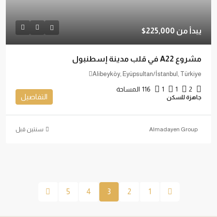
يبدأ من
225,000$
مشروع A22 في قلب مدينة إسطنبول
Alibeyköy, Eyüpsultan/İstanbul, Türkiye
2
1
1
116
المساحة
التفاصيل
جاهزة للسكن
Almadayen Group
‏سنتين قبل
5
4
3
2
1