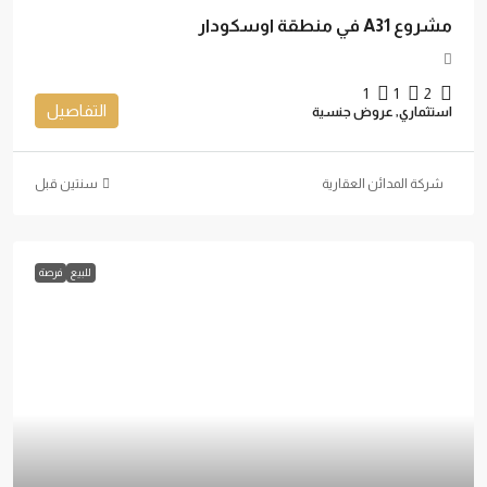
مشروع A31 في منطقة اوسكودار
1
1
2
التفاصيل
استثماري, عروض جنسية
شركة المدائن العقارية
‏سنتين قبل
للبيع
فرصة