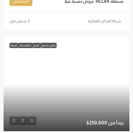
التفاصيل
مستقلة, VILLAS, عروض جنسية, فيلا
شركة المدائن العقارية
‏سنتين قبل
ضمن مجمع
للبيع
بالتقسيط
فرصة
يبدأ من
250,000$