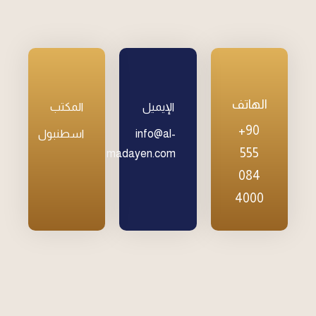
الهاتف
الإيميل
المكتب
+90
info@al-
اسطنبول
555
madayen.com
084
4000