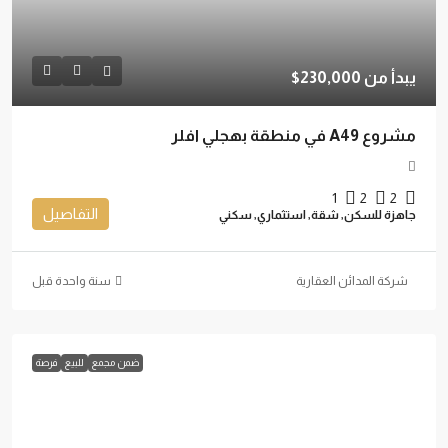
يبدأ من
230,000$
مشروع A49 في منطقة بهجلي افلر
1
2
2
التفاصيل
جاهزة للسكن, شقة, استثماري, سكني
شركة المدائن العقارية
‏سنة واحدة قبل
ضمن مجمع
للبيع
فرصة