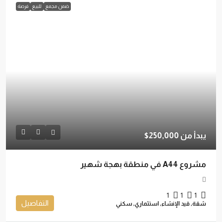
ضمن مجمع
للبيع
فرصة
يبدأ من
250,000$
مشروع A44 في منطقة بهجة شهير
1
1
1
التفاصيل
شقة, قيد الإنشاء, استثماري, سكني