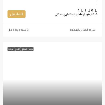
1
1
0
التفاصيل
شقة, قيد الإنشاء, استثماري, سكني
شركة المدائن العقارية
‏سنة واحدة قبل
ضمن مجمع
للبيع
فرصة