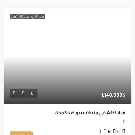
فيلا
للبيع
مستقلة
فرصة
1,140,000$
فيلا A40 في منطقة بيوك جكمجة
3
6
6