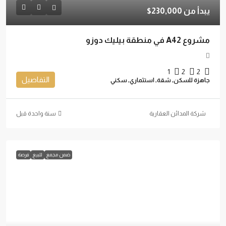
يبدأ من
230,000$
مشروع A42 في منطقة بيليك دوزو
1
2
2
التفاصيل
جاهزة للسكن, شقة, استثماري, سكني
شركة المدائن العقارية
‏سنة واحدة قبل
ضمن مجمع
للبيع
فرصة